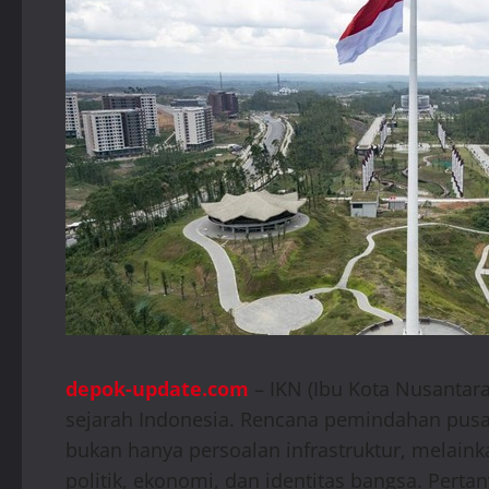
depok-update.com
– IKN (Ibu Kota Nusantara
sejarah Indonesia. Rencana pemindahan pusat
bukan hanya persoalan infrastruktur, melaink
politik, ekonomi, dan identitas bangsa. Perta