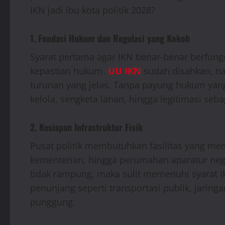
IKN jadi ibu kota politik 2028?
1. Fondasi Hukum dan Regulasi yang Kokoh
Syarat pertama agar IKN benar-benar berfungs
kepastian hukum.
UU IKN
sudah disahkan, n
turunan yang jelas. Tanpa payung hukum yang
kelola, sengketa lahan, hingga legitimasi seb
2. Kesiapan Infrastruktur Fisik
Pusat politik membutuhkan fasilitas yang me
kementerian, hingga perumahan aparatur negara
tidak rampung, maka sulit memenuhi syarat IKN
penunjang seperti transportasi publik, jaringan
punggung.