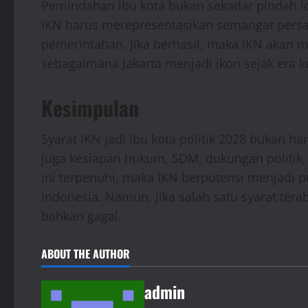
Pemindahan ibu kota bukan sekadar pindah lo
IKN harus merepresentasikan semangat persa
pemerintahan. Jika berhasil, maka IKN akan 
sebagaimana Jakarta menjadi ikon sejak era 
Kesimpulan
Syarat IKN jadi ibu kota politik 2028 bukan h
juga kesiapan hukum, SDM, dukungan politik, 
ini terpenuhi, maka IKN berpotensi menjad
Indonesia. Namun, jika salah satu syarat terab
bahkan gagal.
ABOUT THE AUTHOR
admin