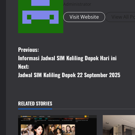
Administrator
Visit Website
View All P
P
Previous:
Informasi Jadwal SIM Keliling Depok Hari ini
o
Next:
s
Jadwal SIM Keliling Depok 22 September 2025
t
n
RELATED STORIES
a
v