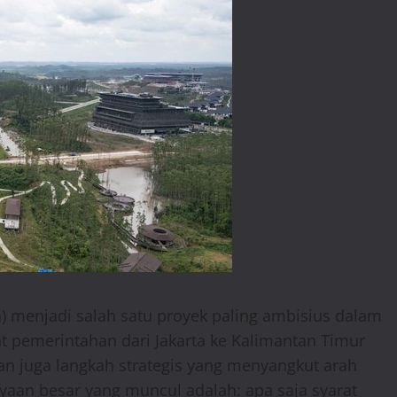
) menjadi salah satu proyek paling ambisius dalam
 pemerintahan dari Jakarta ke Kalimantan Timur
an juga langkah strategis yang menyangkut arah
nyaan besar yang muncul adalah: apa saja syarat