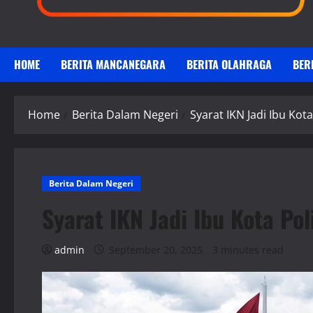
HOME
BERITA MANCANEGARA
BERITA OLAHRAGA
BER
Home
Berita Dalam Negeri
Syarat IKN Jadi Ibu Kota
Berita Dalam Negeri
Syarat IKN Jadi Ibu Kota Pol
admin
September 20, 2025
3 minutes read