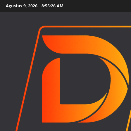
Skip
Agustus 9, 2026
8:55:27 AM
to
content