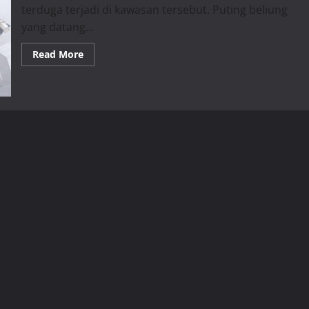
terduga terjadi di kawasan tersebut. Puting beliung
yang datang...
Read
Read More
more
about
Puting
Beliung
Landa
Depok
:
Enam
Rumah
Rusak
Parah