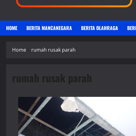
HOME
BERITA MANCANEGARA
BERITA OLAHRAGA
BER
Home
rumah rusak parah
rumah rusak parah