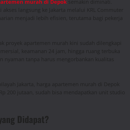
artemen murah di Depok
semakin diminati.
ki akses langsung ke Jakarta melalui KRL Commuter
 harian menjadi lebih efisien, terutama bagi pekerja
yak proyek apartemen murah kini sudah dilengkapi
komersial, keamanan 24 jam, hingga ruang terbuka
kin nyaman tanpa harus mengorbankan kualitas
wilayah Jakarta, harga apartemen murah di Depok
 Rp 200 jutaan, sudah bisa mendapatkan unit studio
 yang Didapat?