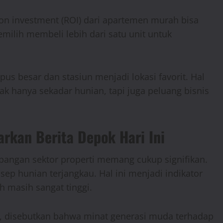
n on investment (ROI) dari apartemen murah bisa
milih membeli lebih dari satu unit untuk
mpus besar dan stasiun menjadi lokasi favorit. Hal
 hanya sekadar hunian, tapi juga peluang bisnis
rkan Berita Depok Hari Ini
bangan sektor properti memang cukup signifikan.
p hunian terjangkau. Hal ini menjadi indikator
 masih sangat tinggi.
i, disebutkan bahwa minat generasi muda terhadap