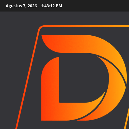
Skip
Agustus 7, 2026
1:43:13 PM
to
content