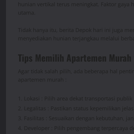
hunian vertikal terus meningkat. Faktor gaya h
utama.
Tidak hanya itu, berita Depok hari ini juga
menyediakan hunian terjangkau melalui ber
Tips Memilih Apartemen Murah 
Agar tidak salah pilih, ada beberapa hal pent
apartemen murah :
Lokasi : Pilih area dekat transportasi publik
Legalitas : Pastikan status kepemilikan jel
Fasilitas : Sesuaikan dengan kebutuhan, ja
Developer : Pilih pengembang terpercaya d