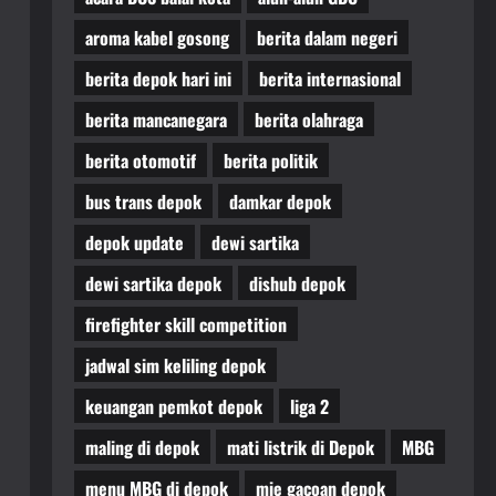
aroma kabel gosong
berita dalam negeri
berita depok hari ini
berita internasional
berita mancanegara
berita olahraga
berita otomotif
berita politik
bus trans depok
damkar depok
depok update
dewi sartika
dewi sartika depok
dishub depok
firefighter skill competition
jadwal sim keliling depok
keuangan pemkot depok
liga 2
maling di depok
mati listrik di Depok
MBG
menu MBG di depok
mie gacoan depok