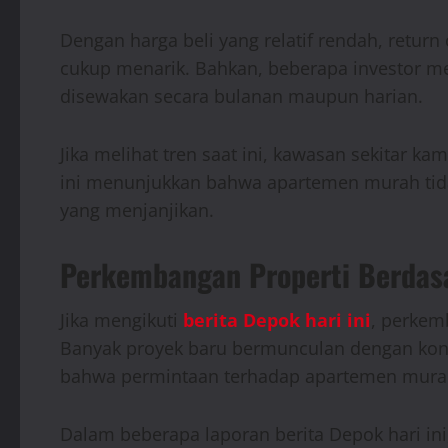
Dengan harga beli yang relatif rendah, retur
cukup menarik. Bahkan, beberapa investor me
disewakan secara bulanan maupun harian.
Jika melihat tren saat ini, kawasan sekitar ka
ini menunjukkan bahwa apartemen murah tidak
yang menjanjikan.
Perkembangan Properti Berdasa
Jika mengikuti
berita Depok hari ini
, perkem
Banyak proyek baru bermunculan dengan konse
bahwa permintaan terhadap apartemen murah
Dalam beberapa laporan berita Depok hari in