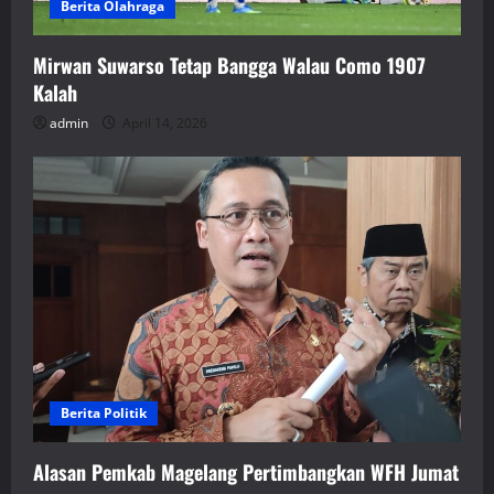
Berita Olahraga
Mirwan Suwarso Tetap Bangga Walau Como 1907
Kalah
admin
April 14, 2026
Berita Politik
Alasan Pemkab Magelang Pertimbangkan WFH Jumat