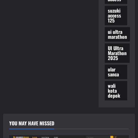
suzuki
access
125
ui ultra
marathon
UI Ultra
Marathon
2025
ular
sanca
wali
kota
depok
YOU MAY HAVE MISSED