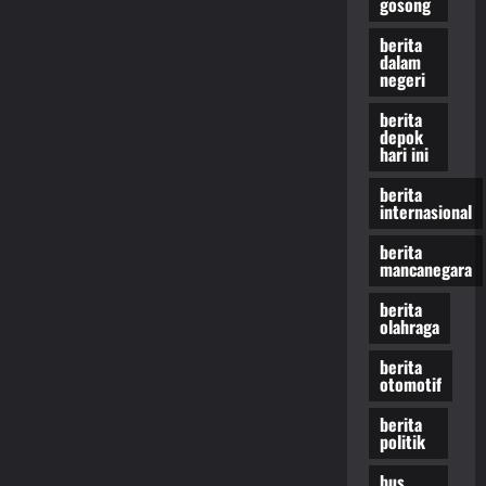
gosong
berita
dalam
negeri
berita
depok
hari ini
berita
internasional
berita
mancanegara
berita
olahraga
berita
otomotif
berita
politik
bus