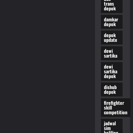
trans
depok
damkar
depok
depok
update
dewi
sartika
dewi
sartika
depok
dishub
depok
firefighter
skill
competition
jadwal
sim
keliling