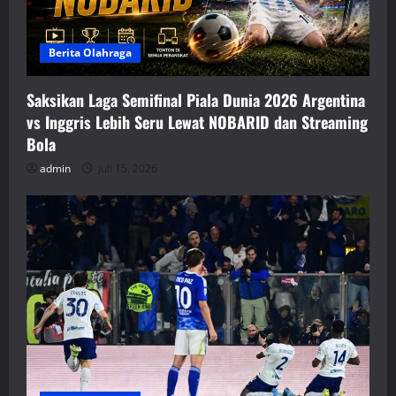
Berita Olahraga
Saksikan Laga Semifinal Piala Dunia 2026 Argentina
vs Inggris Lebih Seru Lewat NOBARID dan Streaming
Bola
admin
Juli 15, 2026