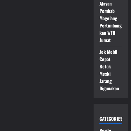
Alasan
Pemkab
Magelang
Pertimbang
kan WFH
Jumat
Jok Mobil
Cepat
Retak
Meski
Jarang
Digunakan
CATEGORIES
Berita