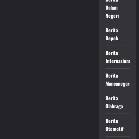
Dalam
Negeri
Berita
Depok
Berita
Internasional
Berita
Mancanegara
Berita
Olahraga
Berita
Otomotif