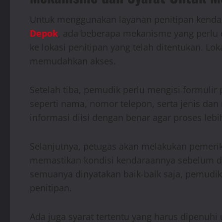
Untuk menggunakan layanan penitipan kenda
Depok
, ada beberapa mekanisme yang perlu 
ke lokasi penitipan yang telah ditentukan. Lok
memudahkan akses.
Setelah tiba, pemudik perlu mengisi formulir 
seperti nama, nomor telepon, serta jenis da
informasi diisi dengan benar agar proses lebi
Selanjutnya, petugas akan melakukan pemeriks
memastikan kondisi kendaraannya sebelum dit
semuanya dinyatakan baik-baik saja, pemudik
penitipan.
Ada juga syarat tertentu yang harus dipenuh