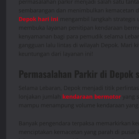
permasalahan parkir menjadi salah satu tant
sembarangan dan menimbulkan kemacetan di ar
Depok hari ini
mengambil langkah strategis
membuka layanan penitipan kendaraan bermo
kenyamanan bagi para pemudik selama Leba
gangguan lalu lintas di wilayah Depok. Mari 
keuntungan dari layanan ini!
Permasalahan Parkir di Depok 
Selama Lebaran, Depok menjadi titik perlint
lonjakan jumlah
kendaraan bermotor
yang s
mampu menampung volume kendaraan yang be
Banyak pengendara terpaksa memarkirkan ken
menciptakan kemacetan yang parah di pusat k