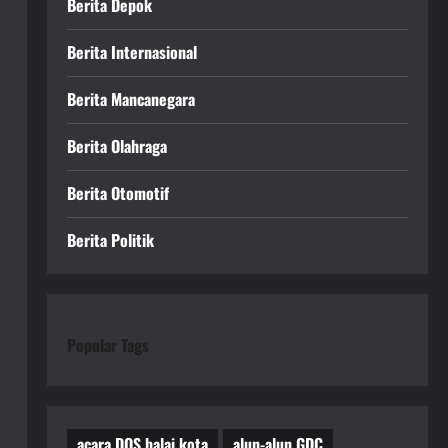
Berita Depok
Berita Internasional
Berita Mancanegara
Berita Olahraga
Berita Otomotif
Berita Politik
Popular Tags
acara DOS balai kota
alun-alun GDC