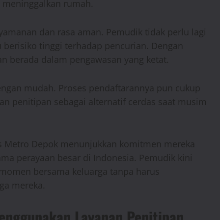
t meninggalkan rumah.
yamanan dan rasa aman. Pemudik tidak perlu lagi
u berisiko tinggi terhadap pencurian. Dengan
kan berada dalam pengawasan yang ketat.
 dengan mudah. Proses pendaftarannya pun cukup
an penitipan sebagai alternatif cerdas saat musim
res Metro Depok menunjukkan komitmen mereka
ma perayaan besar di Indonesia. Pemudik kini
 momen bersama keluarga tanpa harus
ga mereka.
enggunakan Layanan Penitipan