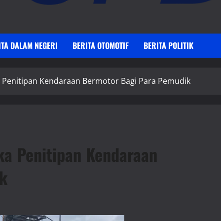
ITA DALAM NEGERI
BERITA OTOMOTIF
BERITA POLITIK
Penitipan Kendaraan Bermotor Bagi Para Pemudik
a Penitipan Kendaraan
k