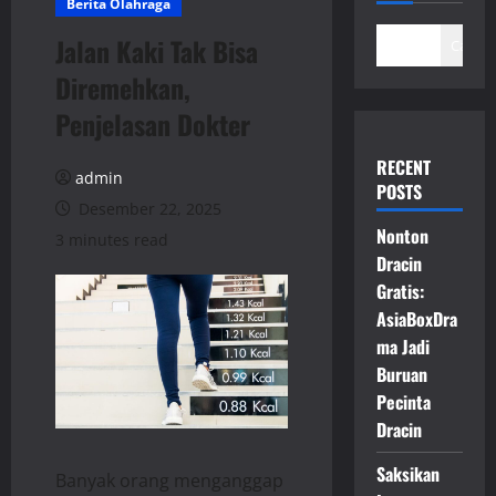
Berita Olahraga
Jalan Kaki Tak Bisa
Cari
Diremehkan,
Penjelasan Dokter
RECENT
admin
POSTS
Desember 22, 2025
Nonton
3 minutes read
Dracin
Gratis:
AsiaBoxDra
ma Jadi
Buruan
Pecinta
Dracin
Saksikan
Banyak orang menganggap