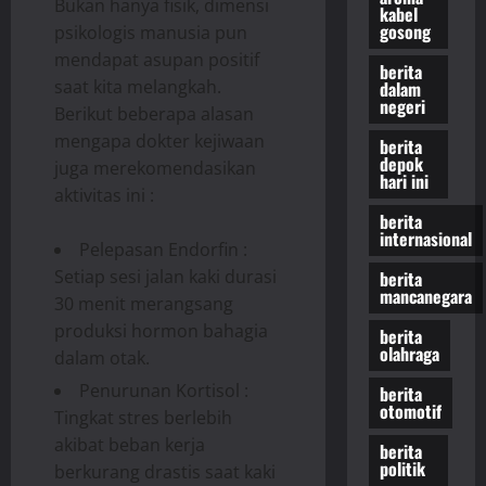
Bukan hanya fisik, dimensi
kabel
gosong
psikologis manusia pun
mendapat asupan positif
berita
saat kita melangkah.
dalam
negeri
Berikut beberapa alasan
mengapa dokter kejiwaan
berita
depok
juga merekomendasikan
hari ini
aktivitas ini :
berita
internasional
Pelepasan Endorfin :
Setiap sesi jalan kaki durasi
berita
mancanegara
30 menit merangsang
produksi hormon bahagia
berita
olahraga
dalam otak.
Penurunan Kortisol :
berita
otomotif
Tingkat stres berlebih
akibat beban kerja
berita
politik
berkurang drastis saat kaki