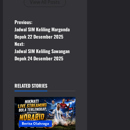
View All Posts
P
Previous:
Jadwal SIM Keliling Margonda
o
Depok 22 Desember 2025
Next:
s
Jadwal SIM Keliling Sawangan
t
Depok 24 Desember 2025
n
a
RELATED STORIES
v
i
g
Berita Olahraga