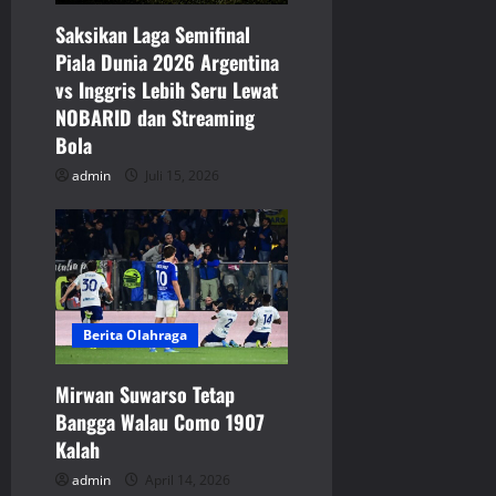
a
Saksikan Laga Semifinal
t
Piala Dunia 2026 Argentina
vs Inggris Lebih Seru Lewat
i
NOBARID dan Streaming
o
Bola
admin
Juli 15, 2026
n
Berita Olahraga
Mirwan Suwarso Tetap
Bangga Walau Como 1907
Kalah
admin
April 14, 2026