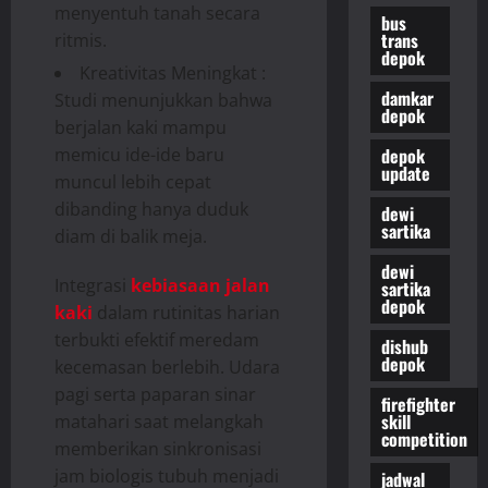
menyentuh tanah secara
bus
trans
ritmis.
depok
Kreativitas Meningkat :
damkar
Studi menunjukkan bahwa
depok
berjalan kaki mampu
depok
memicu ide-ide baru
update
muncul lebih cepat
dibanding hanya duduk
dewi
sartika
diam di balik meja.
dewi
Integrasi
kebiasaan jalan
sartika
depok
kaki
dalam rutinitas harian
terbukti efektif meredam
dishub
depok
kecemasan berlebih. Udara
pagi serta paparan sinar
firefighter
skill
matahari saat melangkah
competition
memberikan sinkronisasi
jam biologis tubuh menjadi
jadwal