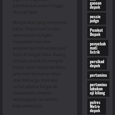
gacoan
pembakaran kalori hingga
depok
dua kali lipat.
nessie
judge
Masyarakat yang menyimak
kabar Depok hari ini dan
Pemkot
Depok
seterusnya mungkin
menyadari semakin
penyebab
mati
populernya komunitas jalur
listrik
hijau di tengah kota. Ruang
terbuka publik ini menjadi
persikad
depok
lokasi ideal mempraktikkan
jalan kaki bersama rekan
pertamina
atau keluarga. Interaksi
pertamina
sosial selama bergerak
lakukan
uji kilang
menambah dimensi
kebahagiaan tersendiri
polres
bagi pelakunya.
Metro
depok