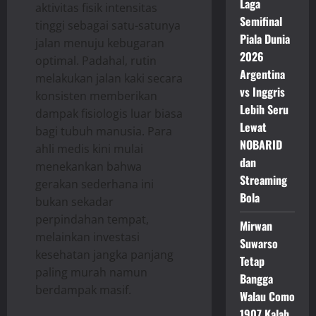
Laga
aktivitas fisik intensitas
Semifinal
tinggi sebagai satu-satunya
Piala Dunia
jalan menuju kebugaran
2026
optimal. Padahal, rutin
Argentina
melakukan jalan kaki secara
vs Inggris
konsisten memberikan
Lebih Seru
dampak fisiologis luar biasa
Lewat
bagi tubuh manusia. Para
NOBARID
ahli medis kini mulai
dan
menekankan bahwa
Streaming
gerakan sederhana ini
Bola
bukan sekadar
perpindahan tempat,
Mirwan
melainkan investasi
Suwarso
kesehatan jangka panjang
Tetap
paling murah namun
Bangga
berdampak masif.
Walau Como
1907 Kalah