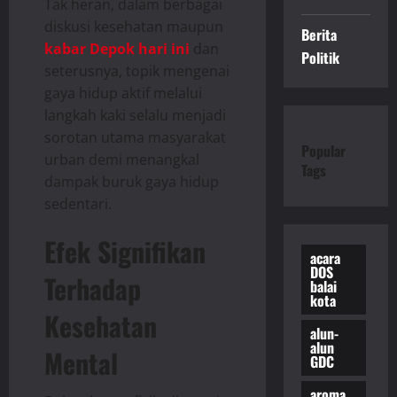
Tak heran, dalam berbagai
diskusi kesehatan maupun
Berita
kabar Depok hari ini
dan
Politik
seterusnya, topik mengenai
gaya hidup aktif melalui
langkah kaki selalu menjadi
sorotan utama masyarakat
Popular
urban demi menangkal
Tags
dampak buruk gaya hidup
sedentari.
Efek Signifikan
acara
DOS
Terhadap
balai
kota
Kesehatan
alun-
alun
Mental
GDC
aroma