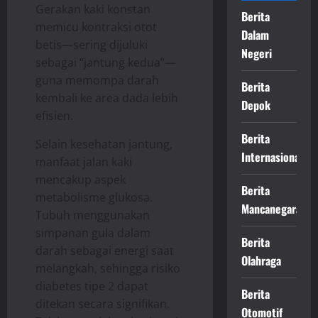
Gerakan kaki konstan
Berita
memicu kontraksi otot
Dalam
betis—sering dijuluki
Negeri
sebagai “jantung kedua”—
guna memompa darah
Berita
kembali ke area dada lebih
Depok
efisien.
Berita
Selain kesehatan jantung,
Internasional
manfaat jalan kaki
mencakup aspek
Berita
metabolisme glukosa.
Mancanegara
Tubuh menggunakan
simpanan gula dalam
Berita
darah sebagai energi saat
Olahraga
melangkah, sehingga risiko
diabetes tipe 2 dapat
Berita
ditekan secara signifikan.
Otomotif