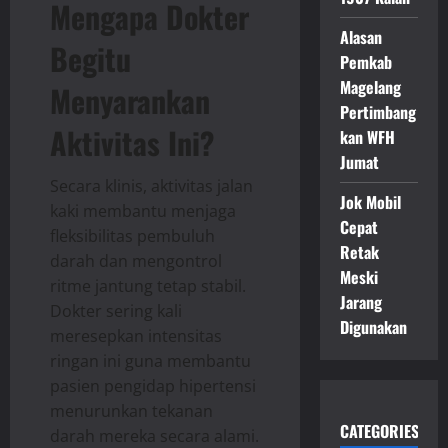
Mengapa Dokter
Alasan
Begitu
Pemkab
Magelang
Menyarankan
Pertimbang
Aktivitas Ini?
kan WFH
Jumat
Secara klinis, aktivitas jalan
Jok Mobil
kaki membantu menjaga
Cepat
fleksibilitas pembuluh
Retak
darah dan mengontrol
Meski
ritme jantung tetap stabil.
Jarang
Dokter sering kali
Digunakan
meresepkan intensitas
ringan ini guna membantu
pasien pengidap hipertensi
menurunkan tekanan
CATEGORIES
darah mereka secara alami.