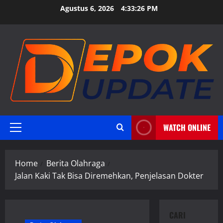
Skip
Agustus 6, 2026
4:33:27 PM
to
content
WATCH ONLINE
Primary
Menu
Home
Berita Olahraga
Jalan Kaki Tak Bisa Diremehkan, Penjelasan Dokter
CARI