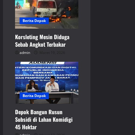
Berita Depok
Korsleting Mesin Diduga
Sebab Angkot Terbakar
admin
Maret 19, 2026
Berita Depok
Depok Bangun Rusun
Subsidi di Lahan Komidigi
45 Hektar