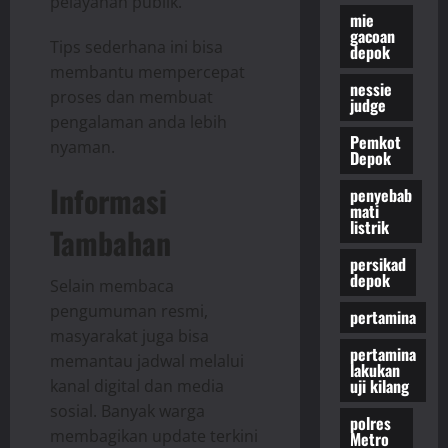
pelayanan publik.
mie
gacoan
Tips sederhana ini bisa
depok
membantu mempercepat
nessie
proses dan membuat
judge
pengalaman anda lebih
Pemkot
nyaman.
Depok
Informasi
penyebab
mati
listrik
Tambahan
persikad
depok
Selain membaca
pengumuman resmi,
pertamina
masyarakat juga bisa
pertamina
memantau jadwal melalui
lakukan
uji kilang
kanal digital dan media
sosial. Banyak warga
polres
membagikan update terkini
Metro