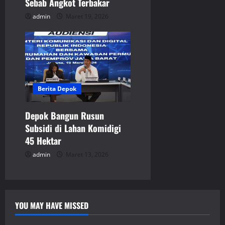
Sebab Angkot Terbakar
n
admin
Maret 19, 2026
Berita Depok
Depok Bangun Rusun
Subsidi di Lahan Komidigi
45 Hektar
admin
Maret 13, 2026
YOU MAY HAVE MISSED
Berita Dalam Negeri