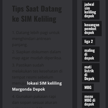
jadwal
Tips Saat Datang
sim
keliling
depok
ke SIM Keliling
keuangan
pemkot
depok
Datang lebih pagi untuk
menghindari antrean
liga 2
panjang.
maling
Siapkan dokumen dalam
di
depok
map agar mudah diperiksa.
Pastikan sudah
mati
listrik
melakukan tes kesehatan di
di
tempat resmi sebelum
Depok
menuju
lokasi SIM keliling
MBG
Margonda Depok
.
menu
Gunakan pakaian rapi
MBG di
dan sopan sesuai aturan
depok