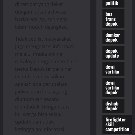
politik
di tempat yang dekat
dengan pusat aktivitas
bus
trans
harian warga, sehingga
depok
lebih mudah dijangkau.
damkar
Tidak sedikit masyarakat
depok
juga mengakses informasi
depok
melalui media online,
update
misalnya dengan membaca
dewi
berita Depok terbaru hari
sartika
ini untuk memastikan
dewi
apakah ada perubahan
sartika
jadwal atau lokasi yang
depok
diumumkan secara
dishub
mendadak. Dengan cara
depok
ini, warga bisa selalu
firefighter
update dan tidak
skill
competition
ketinggalan informasi.