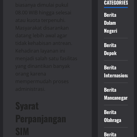
CATEGORIES
biasanya dimulai pukul
08.00 WIB hingga selesai
Berita
atau kuota terpenuhi.
Dalam
Masyarakat disarankan
Negeri
datang lebih awal agar
tidak kehabisan antrean.
Berita
Kehadiran layanan ini
Depok
menjadi salah satu fasilitas
yang dinantikan banyak
Berita
orang karena
Internasional
mempermudah proses
administrasi.
Berita
Mancanegara
Syarat
Berita
Perpanjangan
Olahraga
SIM
Berita