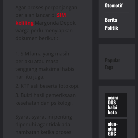
Otomotif
Agar proses perpanjangan
berjalan lancar di
SIM
Berita
keliling
Margonda Depok,
Politik
warga perlu menyiapkan
dokumen berikut :
SIM lama yang masih
Popular
berlaku atau masa
Tags
tenggang maksimal habis
hari itu juga.
KTP asli beserta fotokopi.
Bukti hasil pemeriksaan
acara
DOS
kesehatan dan psikologi.
balai
kota
Syarat-syarat ini penting
alun-
dipenuhi agar tidak ada
alun
hambatan ketika proses
GDC