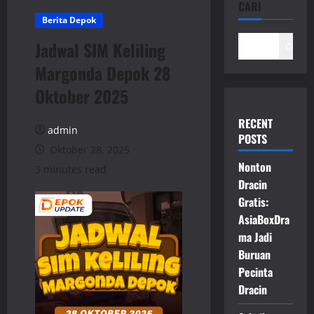
CARI
Berita Depok
Jadwal SIM Keliling
Cari
Margonda Depok 28
Oktober 2025
RECENT
admin
POSTS
Oktober 28, 2025
Nonton
3 minutes read
Dracin
Gratis:
AsiaBoxDra
ma Jadi
Buruan
Pecinta
Dracin