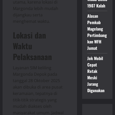
utama, karena lokasi di
1907 Kalah
Margonda lebih mudah
dijangkau serta
Alasan
menghemat waktu.
Pemkab
Magelang
Lokasi dan
Pertimbang
kan WFH
Waktu
Jumat
Pelaksanaan
Jok Mobil
Cepat
Layanan SIM keliling
Retak
Margonda Depok pada
Meski
tanggal 28 Oktober 2025
Jarang
akan dibuka di area pusat
Digunakan
keramaian, tepatnya di
titik-titik strategis yang
mudah diakses oleh
masyarakat umum. Jadwal