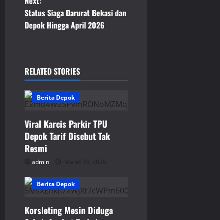
Next:
s
Status Siaga Darurat Bekasi dan
t
Depok Hingga April 2026
n
a
RELATED STORIES
v
Berita Depok
i
Viral Karcis Parkir TPU
g
Depok Tarif Disebut Tak
a
Resmi
admin
Maret 25, 2026
t
Berita Depok
i
o
Korsleting Mesin Diduga