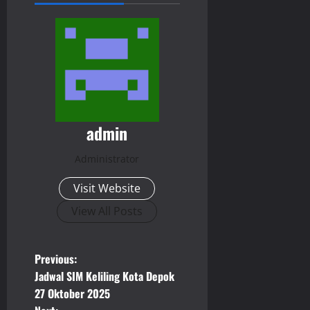
admin
Administrator
Visit Website
View All Posts
P
Previous:
Jadwal SIM Keliling Kota Depok
o
27 Oktober 2025