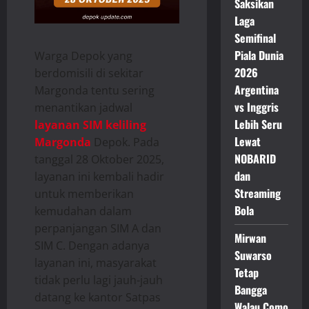
Saksikan
Laga
Semifinal
Piala Dunia
Warga Depok yang
2026
berdomisili di sekitar
Argentina
Margonda tentu sering
vs Inggris
menantikan jadwal
Lebih Seru
layanan SIM keliling
Lewat
Margonda
Depok. Pada
NOBARID
tanggal 28 Oktober 2025,
dan
layanan ini kembali hadir
Streaming
untuk memberikan
Bola
kemudahan dalam
perpanjangan SIM A dan
Mirwan
SIM C. Dengan adanya
Suwarso
layanan ini, masyarakat
Tetap
tidak perlu lagi jauh-jauh
Bangga
datang ke kantor Satpas
Walau Como