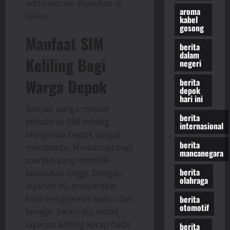
administrasi dilakukan di
aroma
lokasi.
kabel
gosong
Manfaat SIM
berita
dalam
Keliling Bagi
negeri
Warga Depok
berita
depok
hari ini
Banyak warga menilai
berita
kehadiran SIM keliling
internasional
Margonda Depok sangat
berita
membantu, khususnya bagi
mancanegara
mereka yang memiliki
berita
kesibukan tinggi. Dengan
olahraga
layanan ini, masyarakat
berita
bisa menghemat waktu dan
otomotif
tenaga. Selain itu, mobil
layanan keliling kerap hadir
berita