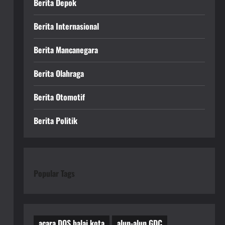
Berita Depok
Berita Internasional
Berita Mancanegara
Berita Olahraga
Berita Otomotif
Berita Politik
Popular Tags
acara DOS balai kota
alun-alun GDC