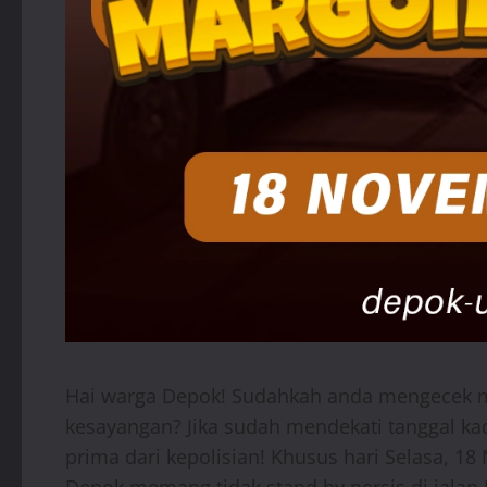
Hai warga Depok! Sudahkah anda mengecek ma
kesayangan? Jika sudah mendekati tanggal ka
prima dari kepolisian! Khusus hari Selasa, 1