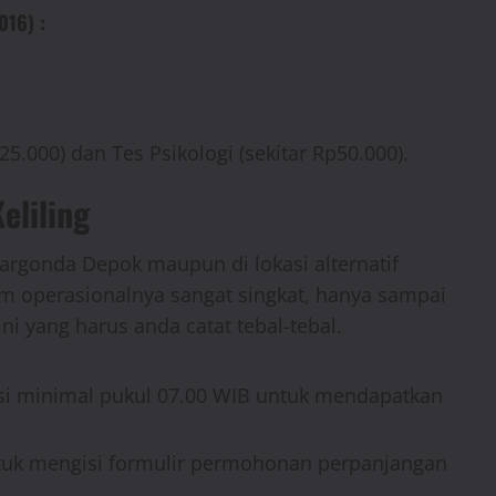
016) :
5.000) dan Tes Psikologi (sekitar Rp50.000).
eliling
Margonda Depok maupun di lokasi alternatif
jam operasionalnya sangat singkat, hanya sampai
ini yang harus anda catat tebal-tebal.
kasi minimal pukul 07.00 WIB untuk mendapatkan
untuk mengisi formulir permohonan perpanjangan