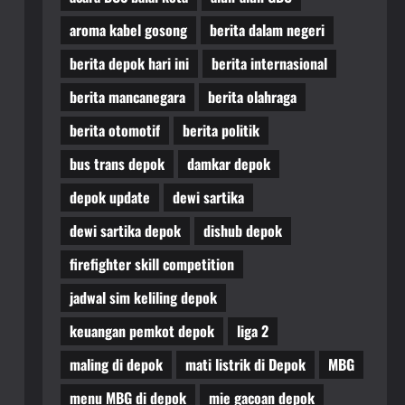
aroma kabel gosong
berita dalam negeri
berita depok hari ini
berita internasional
berita mancanegara
berita olahraga
berita otomotif
berita politik
bus trans depok
damkar depok
depok update
dewi sartika
dewi sartika depok
dishub depok
firefighter skill competition
jadwal sim keliling depok
keuangan pemkot depok
liga 2
maling di depok
mati listrik di Depok
MBG
menu MBG di depok
mie gacoan depok