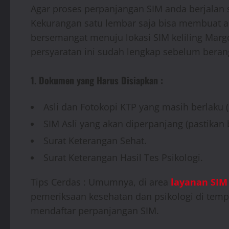
Agar proses perpanjangan SIM anda berjalan 
Kekurangan satu lembar saja bisa membuat a
bersemangat menuju lokasi SIM keliling Marg
persyaratan ini sudah lengkap sebelum beran
1. Dokumen yang Harus Disiapkan :
Asli dan Fotokopi KTP yang masih berlaku 
SIM Asli yang akan diperpanjang (pastikan
Surat Keterangan Sehat.
Surat Keterangan Hasil Tes Psikologi.
Tips Cerdas : Umumnya, di area
layanan SIM
pemeriksaan kesehatan dan psikologi di tem
mendaftar perpanjangan SIM.