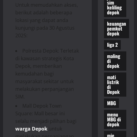
sim
Untuk memudahkan akses,
keliling
depok
berikut adalah beberapa
lokasi yang dapat anda
keuangan
kunjungi pada 30 Agustus
pemkot
depok
2025:
liga 2
Polresta Depok: Terletak
maling
di kawasan strategis Kota
di
depok
Depok, memberikan
kemudahan bagi
mati
masyarakat sekitar untuk
listrik
di
melakukan perpanjangan
Depok
SIM.
MBG
Mall Depok Town
Square: Mall besar ini
menu
MBG di
selalu menjadi pilihan bagi
depok
warga Depok
untuk
mie
melakukan perpanjangan