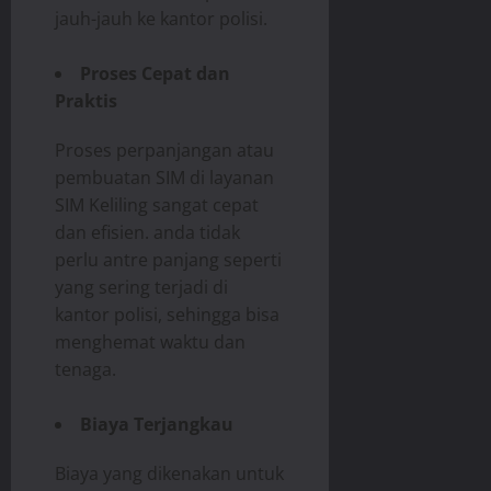
jauh-jauh ke kantor polisi.
Proses Cepat dan
Praktis
Proses perpanjangan atau
pembuatan SIM di layanan
SIM Keliling sangat cepat
dan efisien. anda tidak
perlu antre panjang seperti
yang sering terjadi di
kantor polisi, sehingga bisa
menghemat waktu dan
tenaga.
Biaya Terjangkau
Biaya yang dikenakan untuk