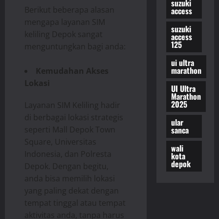
suzuki
Berikut beberapa alasan
access
mengapa layanan SIM
suzuki
keliling Depok sangat
access
125
menguntungkan bagi anda:
ui ultra
marathon
Kemudahan Akses
Lokasi
UI Ultra
Marathon
2025
Layanan SIM Keliling hadir
di berbagai lokasi strategis
ular
sanca
seperti Mall Depok Town
Square, Universitas
wali
Indonesia, dan Polresta
kota
depok
Depok. Dengan begitu,
anda bisa memilih lokasi
yang paling dekat dengan
tempat tinggal atau tempat
aktivitas anda, tanpa harus