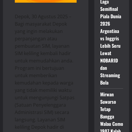
Laga
Semifinal
Piala Dunia
Depok, 30 Agustus 2025 –
2026
Bagi masyarakat Depok
Argentina
yang ingin melakukan
vs Inggris
perpanjangan atau
Lebih Seru
pembuatan SIM, layanan
Lewat
SIM keliling kembali hadir
NOBARID
untuk memudahkan anda.
dan
Program ini bertujuan
Streaming
untuk memberikan
Bola
kemudahan kepada warga
yang tidak memiliki waktu
Mirwan
untuk mengunjungi Satpas
Suwarso
(Satuan Penyelenggara
Tetap
Administrasi SIM) secara
Bangga
langsung. Layanan SIM
Walau Como
keliling Depok hadir di
1907 Kalah