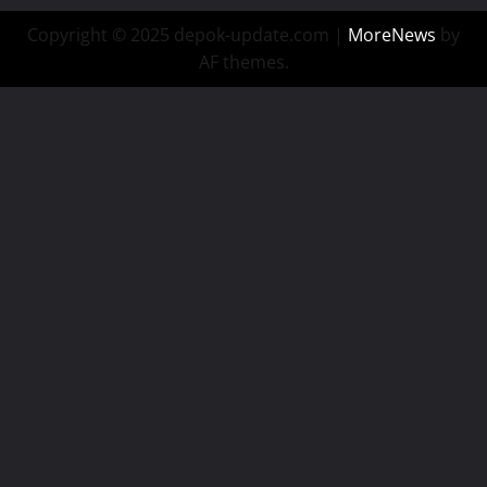
Copyright © 2025 depok-update.com
|
MoreNews
by
AF themes.