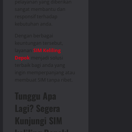
pelayanan yang diberikan
sangat membantu dan
responsif terhadap
kebutuhan anda.
Dengan berbagai
keuntungan tersebut,
layanan
SIM Keliling
Depok
menjadi solusi
terbaik bagi anda yang
ingin memperpanjang atau
membuat SIM tanpa ribet.
Tunggu Apa
Lagi? Segera
Kunjungi SIM