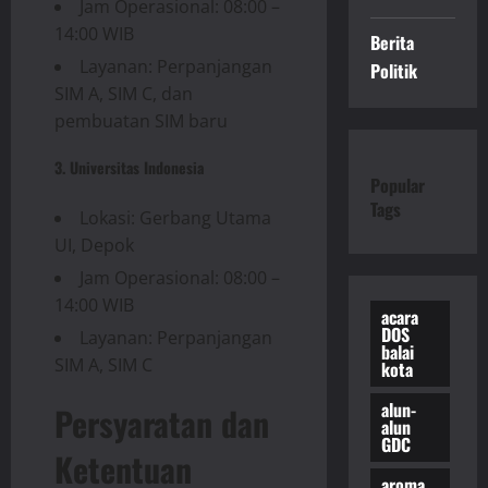
Jam Operasional: 08:00 –
14:00 WIB
Berita
Layanan: Perpanjangan
Politik
SIM A, SIM C, dan
pembuatan SIM baru
3. Universitas Indonesia
Popular
Tags
Lokasi: Gerbang Utama
UI, Depok
Jam Operasional: 08:00 –
14:00 WIB
acara
DOS
Layanan: Perpanjangan
balai
SIM A, SIM C
kota
alun-
Persyaratan dan
alun
GDC
Ketentuan
aroma