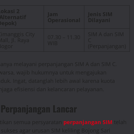
Lokasi 2
Jam
Jenis SIM
(Alternatif
Operasional
Dilayani
Depok)
Cimanggis City
SIM A dan SIM
07.30 – 11.30
all, Jl. Raya
C
WIB
Bogor
(Perpanjangan)
i hanya melayani perpanjangan SIM A dan SIM C.
uwarsa, wajib hukumnya untuk mengajukan
uk. Ingat, datanglah lebih awal karena kuota
jaga efisiensi dan kelancaran pelayanan.
Perpanjangan Lancar
stikan semua persyaratan
perpanjangan SIM
telah
 sukses agar urusan SIM keliling Bojong Sari