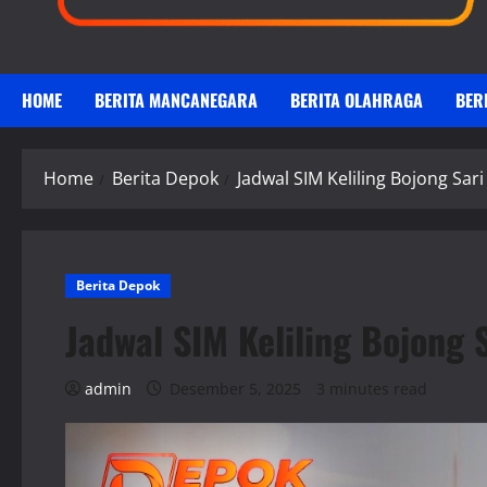
HOME
BERITA MANCANEGARA
BERITA OLAHRAGA
BER
Home
Berita Depok
Jadwal SIM Keliling Bojong Sa
Berita Depok
Jadwal SIM Keliling Bojong
admin
Desember 5, 2025
3 minutes read