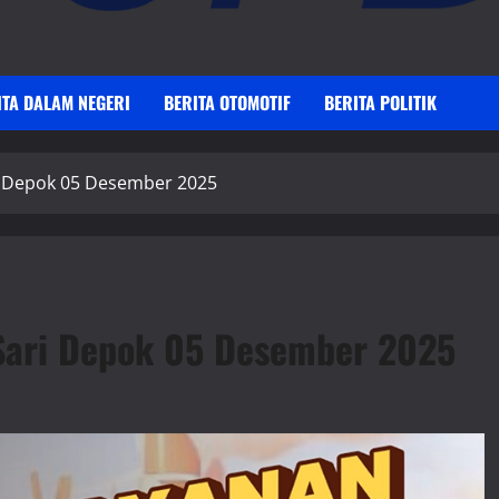
ITA DALAM NEGERI
BERITA OTOMOTIF
BERITA POLITIK
ri Depok 05 Desember 2025
 Sari Depok 05 Desember 2025