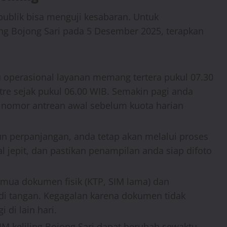
publik bisa menguji kesabaran. Untuk
ng Bojong Sari pada 5 Desember 2025, terapkan
 operasional layanan memang tertera pukul 07.30
 sejak pukul 06.00 WIB. Semakin pagi anda
 nomor antrean awal sebelum kuota harian
n perpanjangan, anda tetap akan melalui proses
l jepit, dan pastikan penampilan anda siap difoto
emua dokumen fisik (KTP, SIM lama) dan
 di tangan. Kegagalan karena dokumen tidak
di lain hari.
IM keliling Bojong Sari dapat berubah sewaktu-