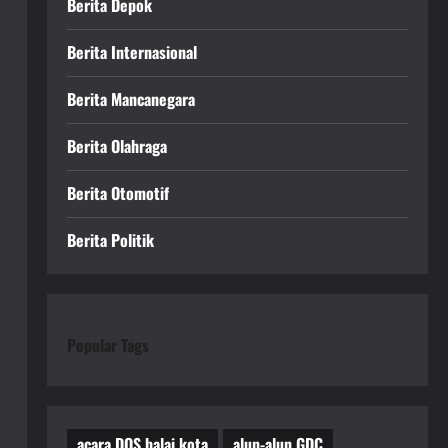
Berita Depok
Berita Internasional
Berita Mancanegara
Berita Olahraga
Berita Otomotif
Berita Politik
Popular Tags
acara DOS balai kota
alun-alun GDC