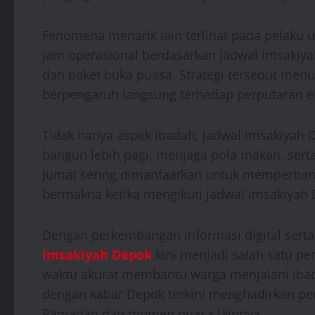
Fenomena menarik lain terlihat pada pelaku u
jam operasional berdasarkan jadwal imsakiya
dan paket buka puasa. Strategi tersebut men
berpengaruh langsung terhadap perputaran e
Tidak hanya aspek ibadah, jadwal imsakiyah 
bangun lebih pagi, menjaga pola makan, sert
Jumat sering dimanfaatkan untuk memperbany
bermakna ketika mengikuti jadwal imsakiyah D
Dengan perkembangan informasi digital serta
imsakiyah Depok
kini menjadi salah satu pen
waktu akurat membantu warga menjalani ibad
dengan kabar Depok terkini menghadirkan per
Ramadan dan momen puasa lainnya.