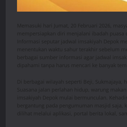
Memasuki hari Jumat, 20 Februari 2026, masy
mempersiapkan diri menjalani ibadah puasa
Informasi seputar jadwal imsakiyah Depok me
menentukan waktu sahur terakhir sebelum 
berbagai sumber informasi agar jadwal imsaki
dipahami tanpa harus mencari ke banyak tem
Di berbagai wilayah seperti Beji, Sukmajaya, 
Suasana jalan perlahan hidup, warung makan b
imsakiyah Depok mulai bermunculan. Kehadir
bergantung pada pengumuman masjid saja, k
dilihat melalui aplikasi, portal berita lokal,