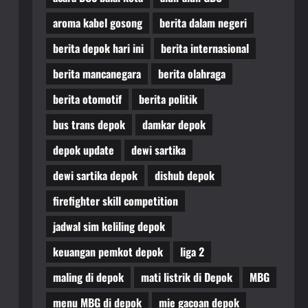
aroma kabel gosong
berita dalam negeri
berita depok hari ini
berita internasional
berita mancanegara
berita olahraga
berita otomotif
berita politik
bus trans depok
damkar depok
depok update
dewi sartika
dewi sartika depok
dishub depok
firefighter skill competition
jadwal sim keliling depok
keuangan pemkot depok
liga 2
maling di depok
mati listrik di Depok
MBG
menu MBG di depok
mie gacoan depok