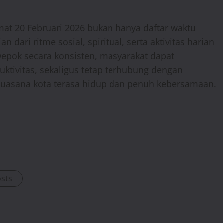
mat 20 Februari 2026 bukan hanya daftar waktu
 dari ritme sosial, spiritual, serta aktivitas harian
pok secara konsisten, masyarakat dapat
uktivitas, sekaligus tetap terhubung dengan
suasana kota terasa hidup dan penuh kebersamaan.
osts