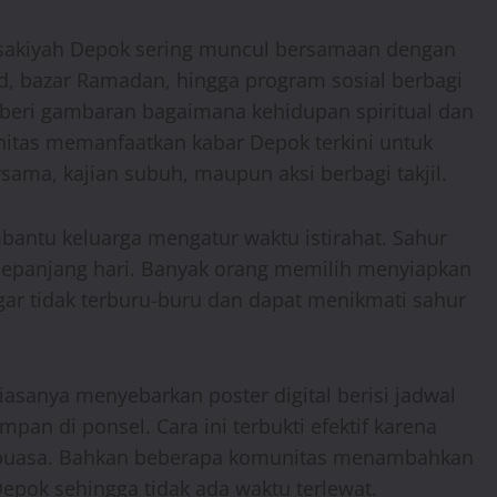
msakiyah Depok sering muncul bersamaan dengan
jid, bazar Ramadan, hingga program sosial berbagi
beri gambaran bagaimana kehidupan spiritual dan
munitas memanfaatkan kabar Depok terkini untuk
ama, kajian subuh, maupun aksi berbagi takjil.
ntu keluarga mengatur waktu istirahat. Sahur
 sepanjang hari. Banyak orang memilih menyiapkan
ar tidak terburu-buru dan dapat menikmati sahur
asanya menyebarkan poster digital berisi jadwal
n di ponsel. Cara ini terbukti efektif karena
de puasa. Bahkan beberapa komunitas menambahkan
epok sehingga tidak ada waktu terlewat.