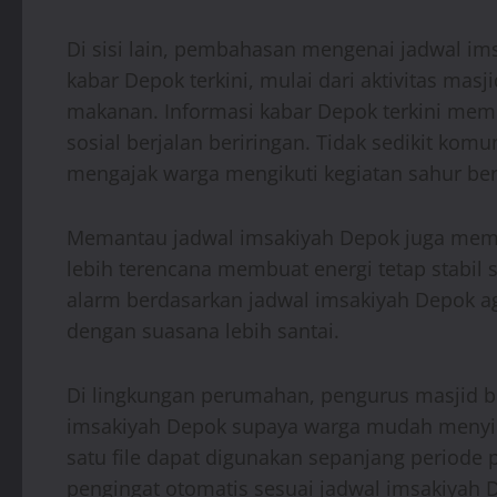
Di sisi lain, pembahasan mengenai jadwal i
kabar Depok terkini, mulai dari aktivitas mas
makanan. Informasi kabar Depok terkini mem
sosial berjalan beriringan. Tidak sedikit ko
mengajak warga mengikuti kegiatan sahur bers
Memantau jadwal imsakiyah Depok juga memba
lebih terencana membuat energi tetap stabil
alarm berdasarkan jadwal imsakiyah Depok ag
dengan suasana lebih santai.
Di lingkungan perumahan, pengurus masjid bi
imsakiyah Depok supaya warga mudah menyimpa
satu file dapat digunakan sepanjang perio
pengingat otomatis sesuai jadwal imsakiyah D