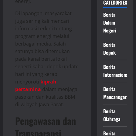
energi.
CATEGORIES
Di lapangan, masyarakat
Berita
juga sering kali mencari
Dalam
informasi terkini tentang
Negeri
program energi melalui
berbagai media. Salah
Berita
satunya bisa ditemukan
Depok
pada kanal berita lokal
Berita
seperti kabar depok update
hari ini yang kerap
Internasional
menyoroti
kiprah
Berita
pertamina
dalam menjaga
Mancanegara
pasokan dan kualitas BBM
di wilayah Jawa Barat.
Berita
Pengawasan dan
Olahraga
Transparansi
Berita