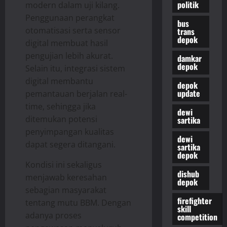
politik
modern dalam uji kilang.
Penggunaan perangkat
bus
otomatisasi serta sensor
trans
depok
digital membuat hasil
pengujian lebih akurat.
damkar
depok
Selain itu, integrasi sistem
digital membantu
depok
update
pemantauan berjalan real-
time, sehingga jika
dewi
ditemukan potensi
sartika
penyimpangan kualitas
dewi
dapat segera ditangani.
sartika
depok
Kondisi ini sekaligus
dishub
menjawab keresahan
depok
sebagian masyarakat
firefighter
tentang mutu BBM. Dengan
skill
adanya proses
competition