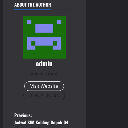
ABOUT THE AUTHOR
admin
Administrator
Visit Website
View All Posts
P
Previous:
Jadwal SIM Keliling Depok 04