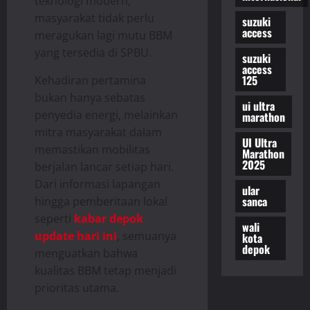
teknologi modern,
masyarakat tidak perlu
suzuki
access
meragukan lagi mutu BBM
yang tersedia di SPBU.
suzuki
access
125
Kehadiran pertamina
bukan hanya sebatas
ui ultra
penyedia energi, melainkan
marathon
mitra masyarakat dalam
UI Ultra
memastikan mobilitas
Marathon
2025
berjalan lancar setiap hari.
Dari informasi lapangan
ular
sanca
hingga pemberitaan lokal
seperti
kabar depok
wali
update hari ini
, semuanya
kota
depok
menguatkan bahwa
kualitas BBM tetap menjadi
prioritas utama.