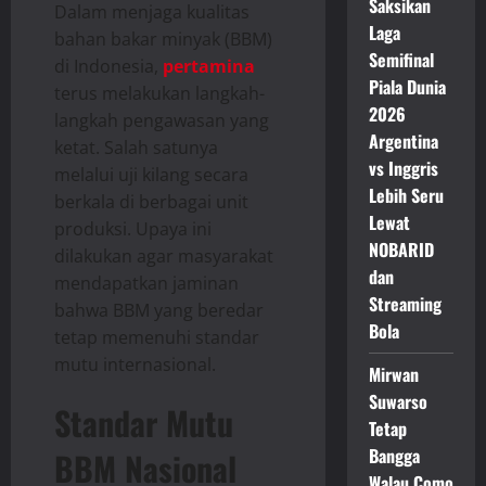
Saksikan
Dalam menjaga kualitas
Laga
bahan bakar minyak (BBM)
Semifinal
di Indonesia,
pertamina
Piala Dunia
terus melakukan langkah-
2026
langkah pengawasan yang
Argentina
ketat. Salah satunya
vs Inggris
melalui uji kilang secara
Lebih Seru
berkala di berbagai unit
Lewat
produksi. Upaya ini
NOBARID
dilakukan agar masyarakat
dan
mendapatkan jaminan
Streaming
bahwa BBM yang beredar
Bola
tetap memenuhi standar
mutu internasional.
Mirwan
Suwarso
Standar Mutu
Tetap
Bangga
BBM Nasional
Walau Como