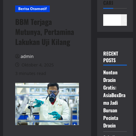
CARI
Berita Otomotif
BBM Terjaga
Cari
Mutunya, Pertamina
Lakukan Uji Kilang
RECENT
admin
POSTS
Oktober 4, 2025
Nonton
3 minutes read
Dracin
Gratis:
AsiaBoxDra
ma Jadi
Buruan
Pecinta
Dracin