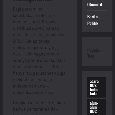
Otomotif
Bagi pertamina,
keterbukaan informasi
Berita
menjadi kunci. Proses
Politik
distribusi BBM dipantau
mulai dari kilang hingga ke
SPBU. Setiap tahap
melewati uji mutu yang
Popular
detail, sehingga potensi
Tags
adanya penurunan kualitas
dapat diminimalisir. Tidak
hanya itu, perusahaan juga
melibatkan lembaga
acara
DOS
independen untuk
balai
melakukan verifikasi.
kota
alun-
Langkah ini mencerminkan
alun
bahwa pertamina tidak
GDC