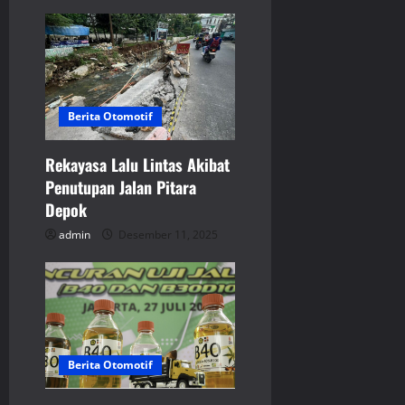
o
n
Berita Otomotif
Rekayasa Lalu Lintas Akibat
Penutupan Jalan Pitara
Depok
admin
Desember 11, 2025
Berita Otomotif