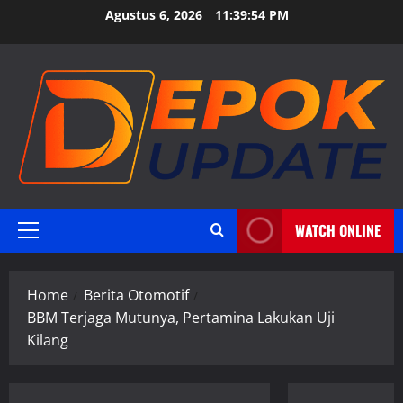
Skip
Agustus 6, 2026
11:39:55 PM
to
content
WATCH ONLINE
Primary
Menu
Home
Berita Otomotif
BBM Terjaga Mutunya, Pertamina Lakukan Uji
Kilang