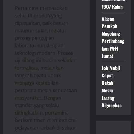
1907 Kalah
Pertamina memastikan
seluruh produk yang
Alasan
dipasarkan, baik bensin
Pemkab
maupun solar, melalui
Magelang
proses pengujian
Pertimbang
laboratorium dengan
kan WFH
teknologi modern. Proses
Jumat
uji kilang ini bukan sekadar
Jok Mobil
formalitas, melainkan
Cepat
langkah nyata untuk
Retak
menjaga kestabilan
Meski
performa mesin kendaraan
Jarang
masyarakat. Dengan
Digunakan
standar yang selalu
ditingkatkan, pertamina
berkomitmen memberikan
pelayanan terbaik di sektor