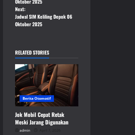
o
Oktober 2025
Next:
s
Jadwal SIM Keliling Depok 06
t
Oktober 2025
n
a
RELATED STORIES
v
i
g
Berita Otomotif
a
t
Jok Mobil Cepat Retak
Meski Jarang Digunakan
i
admin
April 7, 2026