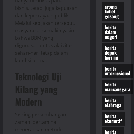
hanya berfokus pada
aroma
bisnis, tetapi juga kepuasan
kabel
dan kepercayaan publik.
gosong
Melalui kebijakan tersebut,
berita
masyarakat semakin yakin
dalam
negeri
bahwa BBM yang
digunakan untuk aktivitas
berita
depok
sehari-hari tetap dalam
hari ini
kondisi prima.
berita
internasional
Teknologi Uji
berita
Kilang yang
mancanegara
Modern
berita
olahraga
Seiring perkembangan
berita
otomotif
zaman, pertamina
menerapkan metode
berita