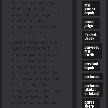
lingkungan dengan kadar
mie
gacoan
emisi yang rendah. Hal ini
depok
sejalan dengan target
pemerintah dalam
nessie
judge
mengurangi emisi karbon
di sektor transportasi.
Pemkot
Depok
Dari sisi konsumen, mutu
penyebab
BBM yang stabil tentu
mati
memberikan keuntungan
listrik
besar. Mesin kendaraan
persikad
menjadi lebih awet,
depok
performa meningkat, dan
pertamina
efisiensi bahan bakar lebih
terjamin. Informasi
pertamina
lakukan
mengenai manfaat ini juga
uji kilang
kerap muncul dalam
polres
pemberitaan publik seperti
Metro