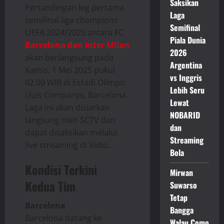
Saksikan
Pertandingan leg pertama
Laga
semifinal liga champions
Semifinal
UEFA 2024/2025 antara FC
Piala Dunia
Barcelona dan Inter Milan
2026
akan berlangsung pada
Argentina
Kamis, 1 Mei 2025 pukul
vs Inggris
02.00 WIB di Estadi Olímpic
Lebih Seru
Lluís Companys, Barcelona.
Lewat
Laga ini akan disiarkan
NOBARID
langsung oleh SCTV dan
dan
dapat disaksikan melalui
Streaming
live streaming di Vidio. ​
Bola
Kondisi Terkini
Mirwan
Kedua Tim
Suwarso
Tetap
Barcelona
Bangga
Barcelona datang ke
Walau Como