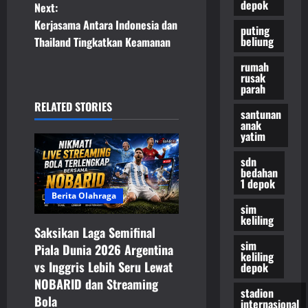
depok
Next:
s
Kerjasama Antara Indonesia dan
puting
t
beliung
Thailand Tingkatkan Keamanan
rumah
n
rusak
parah
a
RELATED STORIES
santunan
anak
v
yatim
i
sdn
bedahan
1 depok
g
Berita Olahraga
sim
a
keliling
Saksikan Laga Semifinal
t
sim
Piala Dunia 2026 Argentina
keliling
vs Inggris Lebih Seru Lewat
depok
i
NOBARID dan Streaming
stadion
o
Bola
internasional