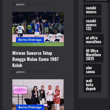
admin
Juli 15, 2026
n
suzuki
access
suzuki
access
125
ui ultra
Berita Olahraga
marathon
UI Ultra
Mirwan Suwarso Tetap
Marathon
2025
Bangga Walau Como 1907
Kalah
ular
sanca
admin
April 14, 2026
wali
kota
depok
Berita Olahraga