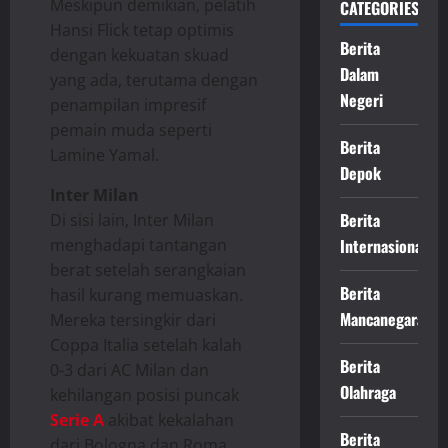
Meskipun demikian, pelatih
CATEGORIES
Hansi Flick tetap optimis
Berita
dengan kekuatan skuad
Dalam
yang ada, terutama dengan
Negeri
penampilan impresif
pemain muda seperti
Berita
Lamine Yamal. ​
Depok
Inter Milan
Berita
Di sisi lain, Inter Milan
menghadapi tantangan
Internasional
berat setelah serangkaian
Berita
hasil kurang memuaskan.
Mancanegara
Mereka tersingkir dari
Coppa Italia setelah kalah
Berita
0-3 dari AC Milan dan
Olahraga
kehilangan posisi puncak
Serie A
akibat kekalahan
Berita
dari Bologna dan Roma. ​