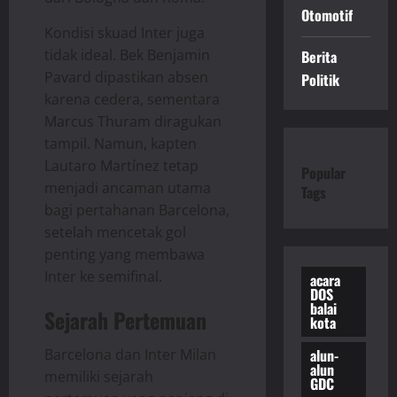
Otomotif
Kondisi skuad Inter juga
tidak ideal. Bek Benjamin
Berita
Pavard dipastikan absen
Politik
karena cedera, sementara
Marcus Thuram diragukan
tampil. Namun, kapten
Lautaro Martínez tetap
Popular
menjadi ancaman utama
Tags
bagi pertahanan Barcelona,
setelah mencetak gol
penting yang membawa
Inter ke semifinal.
acara
DOS
balai
Sejarah Pertemuan
kota
Barcelona dan Inter Milan
alun-
alun
memiliki sejarah
GDC