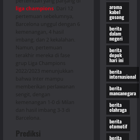
pertemuan yang panjang di
aroma
liga champions
. Dari 12
kabel
pertemuan sebelumnya,
gosong
Barcelona unggul dengan 6
berita
kemenangan, 4 hasil
dalam
negeri
imbang, dan 2 kekalahan.
Namun, pertemuan
berita
depok
terakhir mereka di fase
hari ini
grup Liga Champions
2022/2023 menunjukkan
berita
internasional
bahwa Inter mampu
memberikan perlawanan
berita
mancanegara
sengit, dengan
kemenangan 1-0 di Milan
berita
olahraga
dan hasil imbang 3-3 di
Barcelona.
berita
otomotif
Prediksi
berita