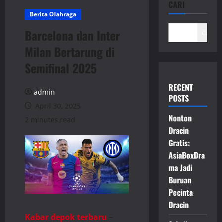
CARI
Berita Olahraga
Barcelona dan Inter
Cari
Milan Bertarung di
Semifinal 2025
RECENT
admin
POSTS
April 30, 2025
Nonton
2 minutes read
Dracin
Gratis:
AsiaBoxDra
ma Jadi
Buruan
Pecinta
Dracin
Kabar depok terbaru
–