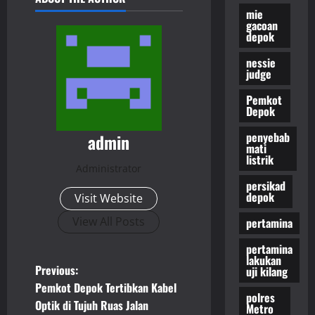
mie
gacoan
depok
nessie
judge
Pemkot
Depok
penyebab
admin
mati
listrik
Administrator
persikad
depok
Visit Website
View All Posts
pertamina
pertamina
lakukan
P
Previous:
uji kilang
Pemkot Depok Tertibkan Kabel
o
polres
Optik di Tujuh Ruas Jalan
Metro