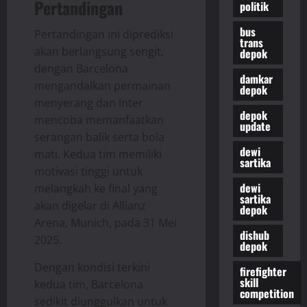
Pertandingan
politik
bus
Pertandingan ini diprediksi
trans
akan berlangsung sengit,
depok
dengan Barcelona
damkar
mengandalkan permainan
depok
menyerang dan Inter
depok
mencoba memanfaatkan
update
serangan balik serta bola
dewi
mati. Kedua tim memiliki
sartika
motivasi tinggi untuk
dewi
melangkah ke final yang
sartika
akan digelar di Allianz
depok
Arena, Munich, pada 31 Mei
dishub
2025.​
depok
Dengan kondisi terkini
firefighter
skill
kedua tim, Barcelona
competition
sedikit diunggulkan untuk