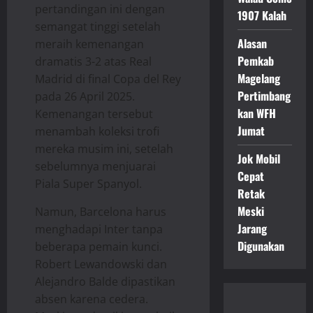
pertandingan ini dengan
1907 Kalah
semangat tinggi setelah
Alasan
meraih kemenangan
Pemkab
dramatis 3-2 atas Real
Magelang
Madrid di final Copa del Rey
Pertimbang
pada 26 April 2025.
kan WFH
Kemenangan tersebut
Jumat
menambah koleksi trofi
mereka musim ini, setelah
Jok Mobil
sebelumnya menjuarai
Cepat
Piala Super Spanyol. ​
Retak
Meski
Namun, Barcelona harus
Jarang
menghadapi Inter tanpa
Digunakan
beberapa pemain kunci.
Robert Lewandowski dan
Alejandro Balde dipastikan
absen karena cedera.