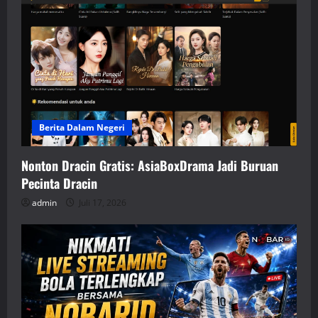
Berita Dalam Negeri
Nonton Dracin Gratis: AsiaBoxDrama Jadi Buruan
Pecinta Dracin
admin
Juli 17, 2026