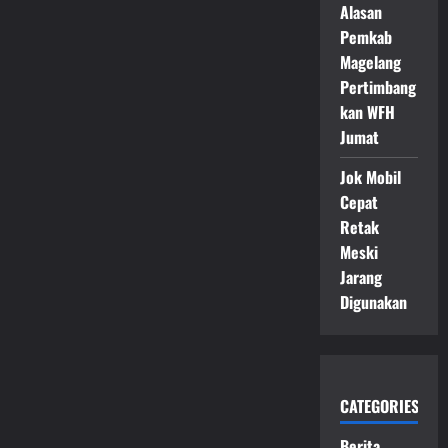
Alasan
Pemkab
Magelang
Pertimbang
kan WFH
Jumat
Jok Mobil
Cepat
Retak
Meski
Jarang
Digunakan
CATEGORIES
Berita