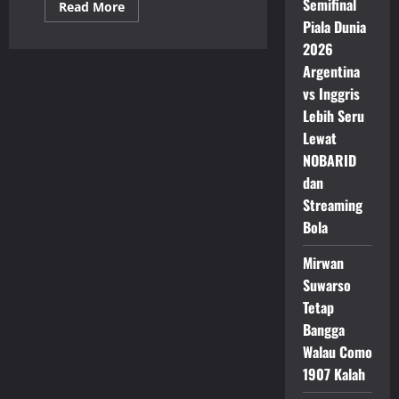
Semifinal
Read
Read More
more
Piala Dunia
about
Prakiraan
2026
Cuaca
Depok
Argentina
Tanggal
vs Inggris
25
Agustus
Lebih Seru
2025
Lewat
NOBARID
dan
Streaming
Bola
Mirwan
Suwarso
Tetap
Bangga
Walau Como
1907 Kalah